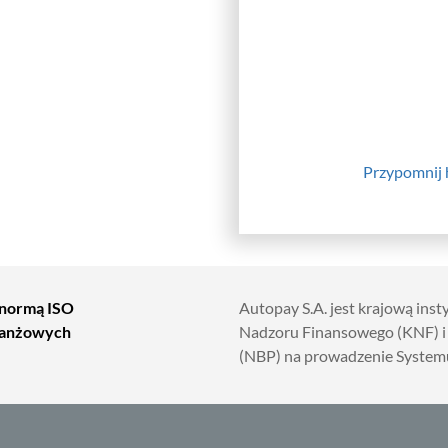
Przypomnij 
 normą ISO
Autopay S.A. jest krajową ins
branżowych
Nadzoru Finansowego (KNF) i
(NBP) na prowadzenie Systemu