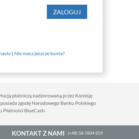
ZALOGUJ
hasło
|
Nie masz jeszcze konta?
tytucją płatniczą nadzorowaną przez Komisję
 posiada zgodę Narodowego Banku Polskiego
 Płatności BlueCash.
KONTAKT Z NAMI
(+48) 58 7604 859