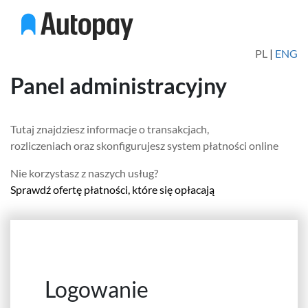
PL
|
ENG
Panel administracyjny
Tutaj znajdziesz informacje o transakcjach,
rozliczeniach oraz skonfigurujesz system płatności online
Nie korzystasz z naszych usług?
Sprawdź ofertę płatności, które się opłacają
Logowanie